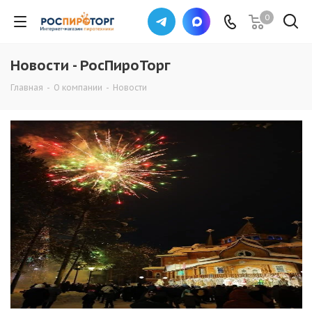
0
Новости - РосПироТорг
Главная
-
О компании
-
Новости