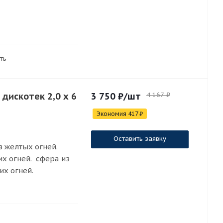
ть
дискотек 2,0 х 6
3 750
₽
/шт
4 167
₽
Экономия
417
₽
Оставить заявку
з желтых огней.
х огней. сфера из
х огней.