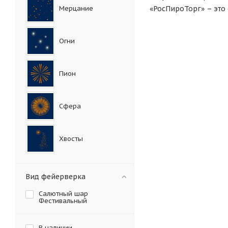
Мерцание
«РосПироТорг» – эт
Огни
Пион
Сфера
Хвосты
Хризантемы
Вид фейерверка
Салютный шар
Фестивальный
В наличии