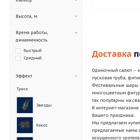
Калибр
Высота, м
Время работы,
динамичность
Быстрый
Доставка
п
Средний
Одиночный салют – к
Эффект
пусковая труба, фитил
Фестивальные шары м
Треск
многоцветным фигурн
так популярны на сва
Звезды
В интернет-магазине
Вашего праздника.
Мы предлагаем купит
Кокос
предлагаемые нами с
искушенного зрителя