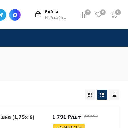
Войти
0
0
0
0
Мой кабинет
ка (1,75x 6)
1 791
₽
/шт
2 107
₽
Экономия
316
₽