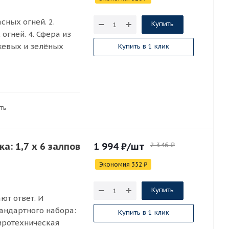
сных огней. 2.
Купить
огней. 4. Сфера из
нжевых и зелёных
Купить в 1 клик
ть
: 1,7 х 6 залпов
1 994
₽
/шт
2 346
₽
Экономия
352
₽
Купить
ют ответ. И
тандартного набора:
Купить в 1 клик
иротехническая