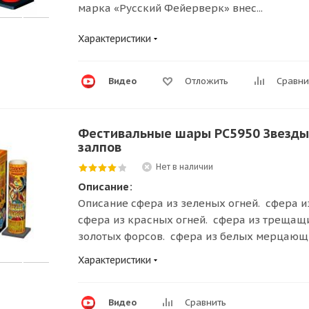
марка «Русский Фейерверк» внес...
Характеристики
Видео
Отложить
Сравни
Фестивальные шары РС5950 Звезды 
залпов
Нет в наличии
Описание:
Описание сфера из зеленых огней. сфера и
сфера из красных огней. сфера из трещащи
золотых форсов. сфера из белых мерцающи
Характеристики
Видео
Сравнить