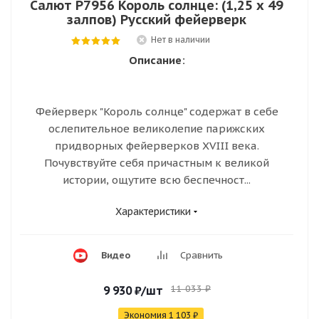
Салют Р7956 Король солнце: (1,25 х 49
залпов) Русский фейерверк
Нет в наличии
Описание:
Фейерверк "Король солнце" содержат в себе
ослепительное великолепие парижских
придворных фейерверков XVIII века.
Почувствуйте себя причастным к великой
истории, ощутите всю беспечност...
Характеристики
Видео
Сравнить
11 033
₽
9 930
₽
/шт
Экономия
1 103
₽