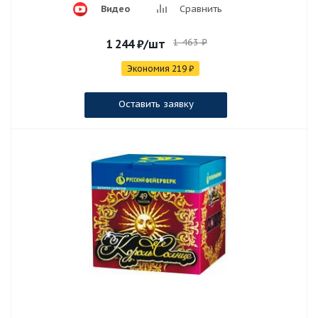
Видео
Сравнить
1 463
₽
1 244
₽
/шт
Экономия
219
₽
Оставить заявку