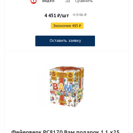
Видео
Сравнить
4 946
₽
4 451
₽
/шт
Экономия
495
₽
Оставить заявку
Фейерверк РС8170 Вам подарок 1.1 х25