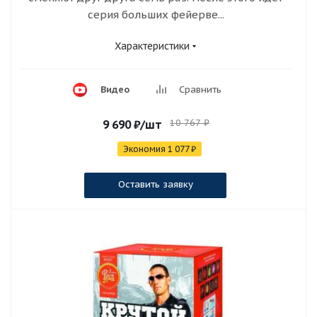
серия больших фейерве...
Характеристики
Видео
Сравнить
10 767
₽
9 690
₽
/шт
Экономия
1 077
₽
Оставить заявку