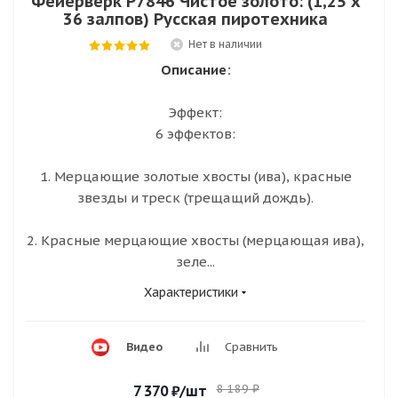
Фейерверк Р7846 Чистое золото: (1,25 х
36 залпов) Русская пиротехника
Нет в наличии
Описание:
Эффект:
6 эффектов:
1. Мерцающие золотые хвосты (ива), красные
звезды и треск (трещащий дождь).
2. Красные мерцающие хвосты (мерцающая ива),
зеле...
Характеристики
Видео
Сравнить
8 189
₽
7 370
₽
/шт