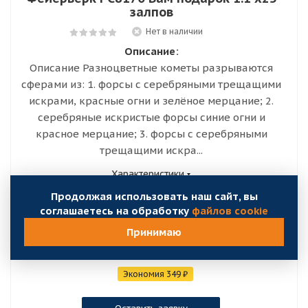
залпов
Нет в наличии
Описание:
Описание Разноцветные кометы разрываются
сферами из: 1. форсы с серебряными трещащими
искрами, красные огни и зелёное мерцание; 2.
серебряные искристые форсы синие огни и
красное мерцание; 3. форсы с серебряными
трещащими искра...
Характеристики
Продолжая использовать наш сайт, вы
соглашаетесь на обработку
файлов cookie
Видео
Сравнить
Принимаю
3 489
₽
3 140
₽
/шт
Экономия
349
₽