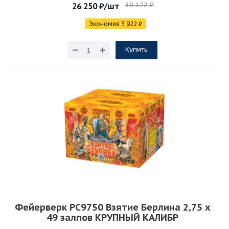
30 172
₽
26 250
₽
/шт
Экономия
3 922
₽
Купить
СУПЕРЦЕНА
Фейерверк РС9750 Взятие Берлина 2,75 х
49 залпов КРУПНЫЙ КАЛИБР