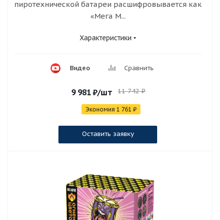
пиротехнической батареи расшифровывается как
«Мега М...
Характеристики
Видео
Сравнить
11 742
₽
9 981
₽
/шт
Экономия
1 761
₽
Оставить заявку