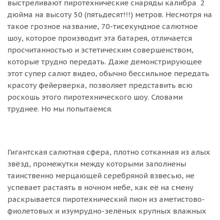
выстреливают пиротехнические снаряды калибра 2
дюйма на высоту 50 (пятьдесят!!!) метров. Несмотря на
такое грозное название, 70-тисекундное салютное
шоу, которое производит эта батарея, отличается
просчитанностью и эстетическим совершенством,
которые трудно передать. Даже демонстрирующее
этот супер салют видео, обычно бессильное передать
красоту фейерверка, позволяет представить всю
роскошь этого пиротехнического шоу. Словами
труднее. Но мы попытаемся.
Гигантская салютная сфера, плотно сотканная из алых
звёзд, промежутки между которыми заполнены
таинственно мерцающей серебряной взвесью, не
успевает растаять в ночном небе, как её на смену
раскрывается пиротехнический пион из аметистово-
фиолетовых и изумрудно-зелёных крупных влажных