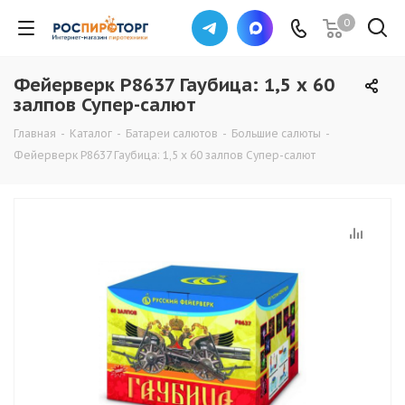
0
Фейерверк Р8637 Гаубица: 1,5 х 60
залпов Супер-салют
Главная
-
Каталог
-
Батареи салютов
-
Большие салюты
-
Фейерверк Р8637 Гаубица: 1,5 х 60 залпов Супер-салют
СУПЕРЦЕНА