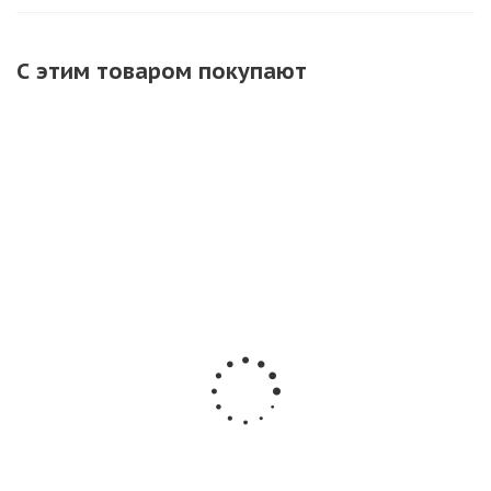
С этим товаром покупают
ХИТ
Петарда
Петарды РС1447
Петарды
фитильная
Ланцет (1уп *
фитильные
Пулеметная
4шт )
РС0920
лента-500 (2
Корсар 9 (10
УПАКОВКИ )
шт - 2 уп) /
Нет в наличии
РС1235
мощные
петарды