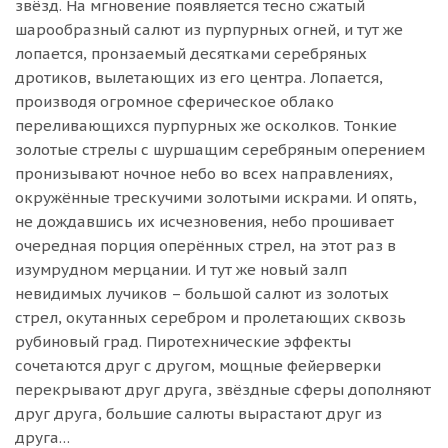
звёзд. На мгновение появляется тесно сжатый
шарообразный салют из пурпурных огней, и тут же
лопается, пронзаемый десятками серебряных
дротиков, вылетающих из его центра. Лопается,
производя огромное сферическое облако
переливающихся пурпурных же осколков. Тонкие
золотые стрелы с шуршащим серебряным оперением
пронизывают ночное небо во всех направлениях,
окружённые трескучими золотыми искрами. И опять,
не дождавшись их исчезновения, небо прошивает
очередная порция оперённых стрел, на этот раз в
изумрудном мерцании. И тут же новый залп
невидимых лучиков – большой салют из золотых
стрел, окутанных серебром и пролетающих сквозь
рубиновый град. Пиротехнические эффекты
сочетаются друг с другом, мощные фейерверки
перекрывают друг друга, звёздные сферы дополняют
друг друга, большие салюты вырастают друг из
друга…