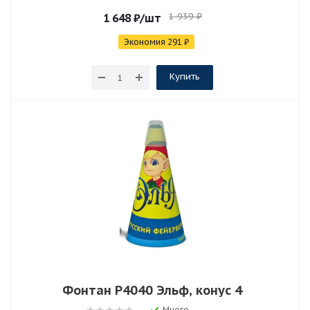
1 939
₽
1 648
₽
/шт
Экономия
291
₽
Купить
Фонтан Р4040 Эльф, конус 4
Много