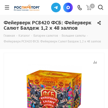
0
Фейерверк РС8420 ФСБ: Фейерверк
Салют Балдеж 1,2 х 48 залпов
Главная
-
Каталог
-
Батареи салютов
-
Большие салюты
-
Фейерверк РС8420 ФСБ: Фейерверк Салют Балдеж 1,2 х 48 залпов