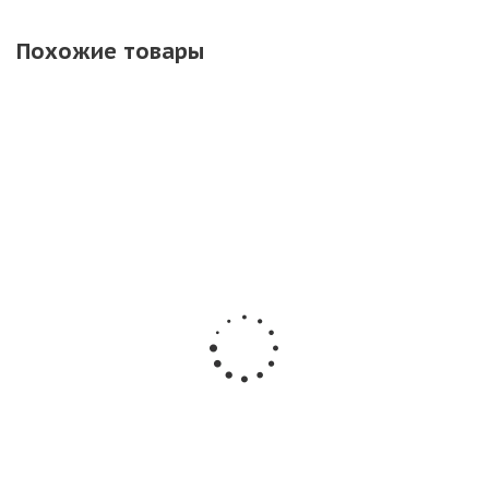
Похожие товары
Фейерверк
Фейерверк
Салют Р7351
салют ЕС772
РС8650 Белый
Салат
Корпоратив 1,25
танец 1.1 х 88
подождет (0,8 
х 100 залпов
залпов
100 залпов)
Русский
фейерверк
Нет в наличии
Нет в наличии