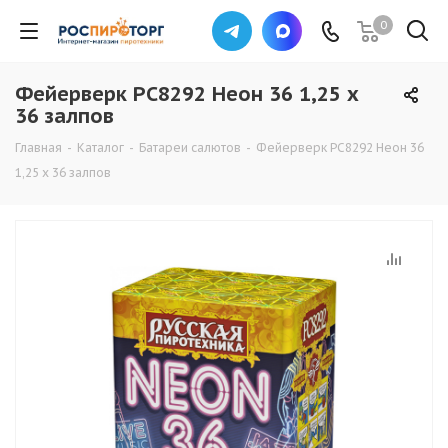
0
Фейерверк РС8292 Неон 36 1,25 х
36 залпов
Главная
-
Каталог
-
Батареи салютов
-
Фейерверк РС8292 Неон 36
1,25 х 36 залпов