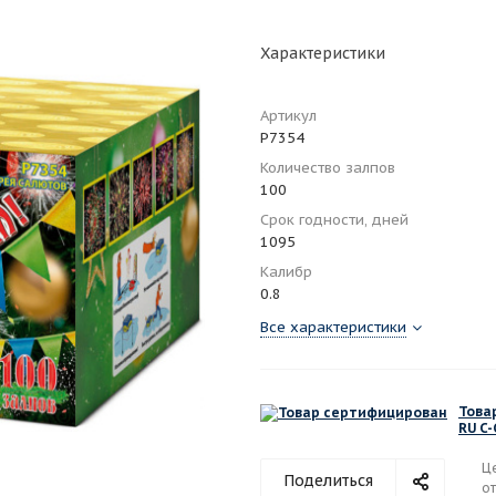
Характеристики
Артикул
Р7354
Количество залпов
100
Срок годности, дней
1095
Калибр
0.8
Все характеристики
Това
RU C
Ц
Поделиться
от