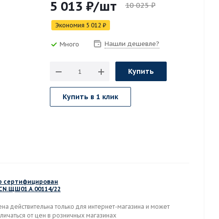
5 013
₽
/шт
10 025
₽
Экономия
5 012
₽
Нашли дешевле?
Много
Купить
Купить в 1 клик
р сертифицирован
-CN.ЩШ01.А.00114/22
ена действительна только для интернет-магазина и может
личаться от цен в розничных магазинах