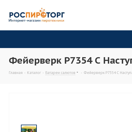
Фейерверк Р7354 С Насту
Главная
-
Каталог
-
Батареи салютов
-
Фейерверк Р7354 С Наступ
СУПЕРЦЕНА