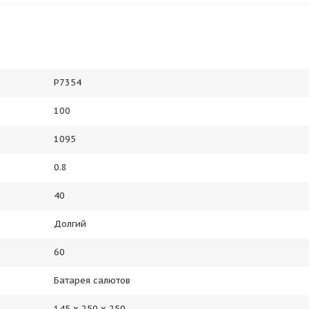
Р7354
100
1095
0.8
40
Долгий
60
Батарея салютов
145 х 250 х 250