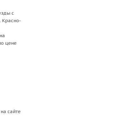
езды с
. Красно-
на
по цене
на сайте