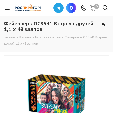
0
Фейерверк ОС8541 Встреча друзей
1,1 х 48 залпов
Главная
-
Каталог
-
Батареи салютов
-
Фейерверк ОС8541 Встреча
друзей 1,1 х 48 залпов