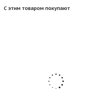
С этим товаром покупают
ХИТ
Летающий
РС1720
Петарды
фейерверк
Бенгальский
фитильные
Майский жук 12
огонь 300 мм (10
РС0920
шт. (2уп х 6 шт)
уп х 3 шт.)
Корсар 9 (10
Летающие
шт - 2 уп) /
петарды РС1440
мощные
Нет в наличии
петарды
Корсар-9
Нет в наличии