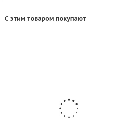
С этим товаром покупают
ТР151
Петарда
Летающий
Бенгальские
фитильная
фейерверк
огни 40 см.
Пулеметная
Майский жук 12
на свадьбу.
лента-500 (2
шт. (2уп х 6 шт)
Длинные
УПАКОВКИ )
Летающие
бенгальские
РС1235
петарды РС1440
свечи 400