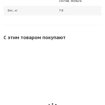
состав, Фольга
Вес, кг
7.9
С этим товаром покупают
ХИТ
ТР154 Длинные
Бенгальская
Петарда
бенгальские
свеча РС1735
наземная