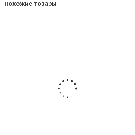
Похожие товары
ХИТ
РЕКОМЕНДУЕМ
Фейерверк
Фейерверк
Фейерверк
Р7988 Шоу нон-
РС6672
ОС7850
стоп 1,25" х 80
Нашествие
Бахчисарай 1 х
залпов
Дедов Морозов
80 залпов
0,8 х 113 залпов
Русская
Нет в наличии
Нет в наличи
пиротехника
Нет в наличии