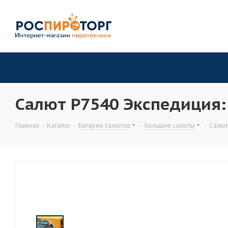
Салют Р7540 Экспедиция: 
Главная
-
Каталог
-
Батареи салютов
-
Большие салюты
-
Салют