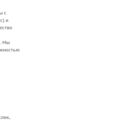
ы с
с) и
ество
. Мы
ожностью
клик,