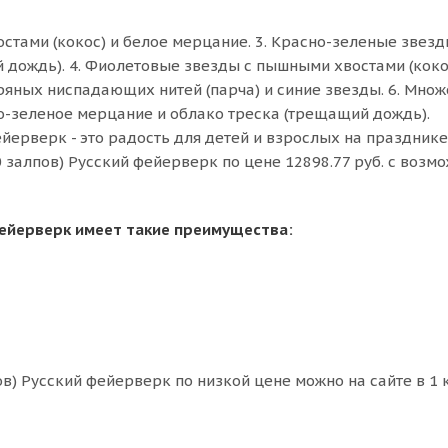
остами (кокос) и белое мерцание. 3. Красно-зеленые звезд
 дождь). 4. Фиолетовые звезды с пышными хвостами (коко
ряных ниспадающих нитей (парча) и синие звезды. 6. Множ
о-зеленое мерцание и облако треска (трещащий дождь).
ейерверк - это радость для детей и взрослых на празднике
0 залпов) Русский фейерверк по цене 12898.77 руб. с возм
 фейерверк имеет такие преимущества:
ов) Русский фейерверк по низкой цене можно на сайте в 1 