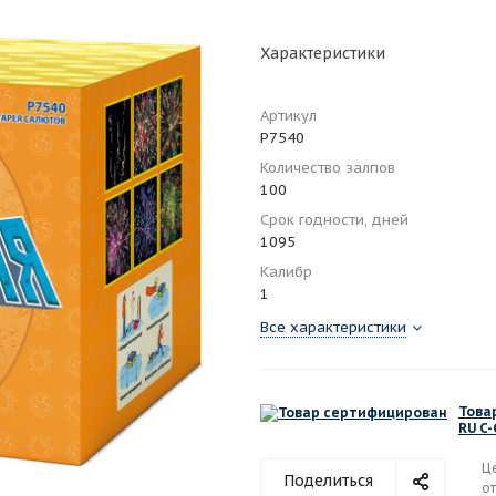
Характеристики
Артикул
Р7540
Количество залпов
100
Срок годности, дней
1095
Калибр
1
Все характеристики
Това
RU C
Ц
Поделиться
от