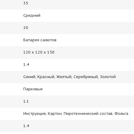
35
Средний
20
Батарея салютов
120 х 120 х 150
1.4
Синий, Красный, Желтый, Серебряный, Золотой
Парковые
1.1
Инструкция, Картон, Пиротехнический состав, Фольга
1.4