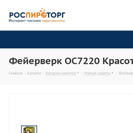
Фейерверк ОС7220 Красотк
Главная
-
Каталог
-
Батареи салютов
-
Малые салюты
-
Фейерве