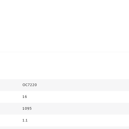
ОС7220
16
1095
1.1