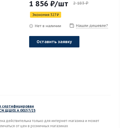
1 856
₽
/шт
2 183
₽
Экономия
327
₽
Нашли дешевле?
Нет в наличии
Оставить заявку
р сертифицирован
-CN.ЩШ01.А.00157/23
ена действительна только для интернет-магазина и может
личаться от цен в розничных магазинах