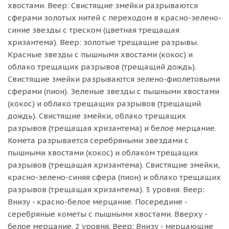
хвостами. Веер: Свистящие змейки разрываются
сферами золотых нитей с переходом в красно-зелено-
синие звезды с треском (цветная трещащая
хризантема). Веер: золотые трещащие разрывы.
Красные звезды с пышными хвостами (кокос) и
облако трещащих разрывов (трещащий дождь).
Свистящие змейки разрываются зелено-фиолетовыми
сферами (пион). Зеленые звезды с пышными хвостами
(кокос) и облако трещащих разрывов (трещащий
дождь). Свистящие змейки, облако трещащих
разрывов (трещащая хризантема) и белое мерцание.
Комета разрывается серебряными звездами с
пышными хвостами (кокос) и облаком трещащих
разрывов (трещащая хризантема). Свистящие змейки,
красно-зелено-синяя сфера (пион) и облако трещащих
разрывов (трещащая хризантема). 3 уровня. Веер:
Внизу - красно-белое мерцание. Посередине -
серебряные кометы с пышными хвостами. Вверху -
белое мерцание. 2 уровня. Веер: Внизу - мерцающие