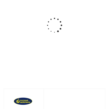
Фейерверк
Фейерверк
Фейерверк
Р8165 Весело
РС8683 Время
ОС8880
встретим ( 0.8,
первых 1.25 х 90
Анталия
1.0, 1.4 х 108 )
залпов
1,1 х 100
залпов
Нет в наличии
Нет в наличии
Мало