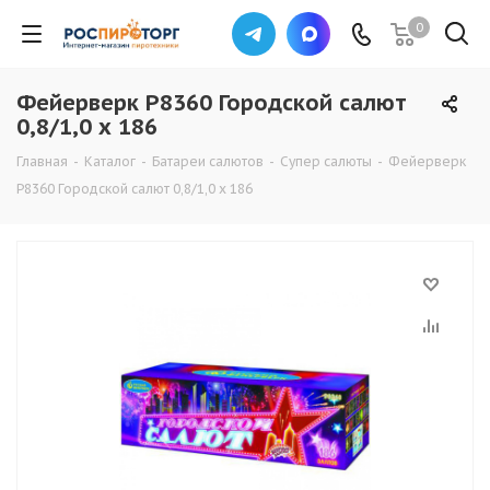
0
Фейерверк Р8360 Городской салют
0,8/1,0 х 186
Главная
-
Каталог
-
Батареи салютов
-
Супер салюты
-
Фейерверк
Р8360 Городской салют 0,8/1,0 х 186
ХИТ