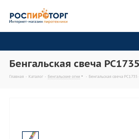
Бенгальская свеча РС1735 
Главная
-
Каталог
-
Бенгальские огни
-
Бенгальская свеча РС1735 4