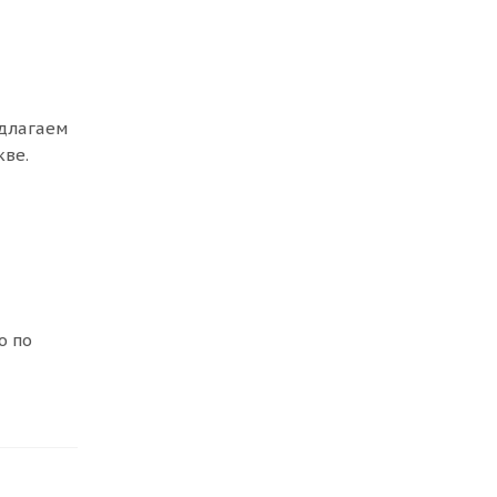
едлагаем
кве.
о по