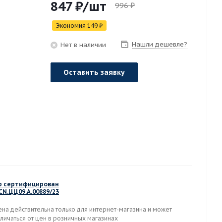
847
₽
/шт
996
₽
Экономия
149
₽
Нашли дешевле?
Нет в наличии
Оставить заявку
р сертифицирован
CN.ЦЦ09.А.00889/23
ена действительна только для интернет-магазина и может
личаться от цен в розничных магазинах