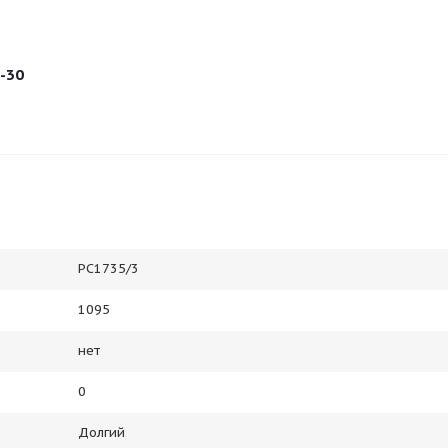
-30
РС1735/3
1095
нет
0
Долгий