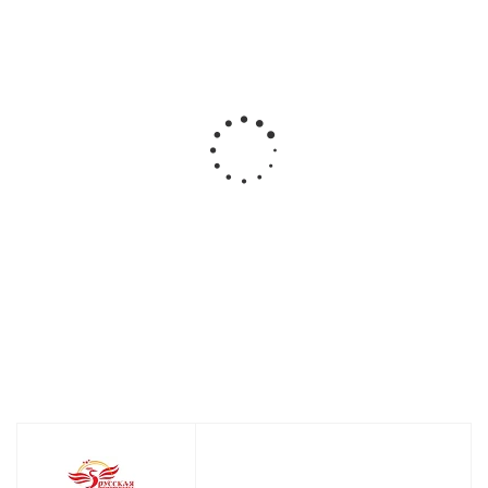
Свадебные
АС0256
Свадебный
пневмохлопушки
Пневмохлопушка
стандарт на
50 см. в наборе
Свадебная 50 см.
пневмохлопу
2шт Сердца +
Лепестки роз
50 см.
розы
Много
Много
Много