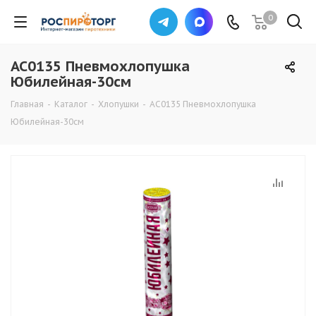
0
АС0135 Пневмохлопушка
Юбилейная-30см
Главная
-
Каталог
-
Хлопушки
-
АС0135 Пневмохлопушка
Юбилейная-30см