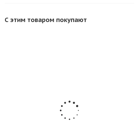
С этим товаром покупают
Петарды
Летающий
Набор
фитильные
фейерверк
бенгальских
Корсар-7 РС0720
Майский жук 12
свечей 210
/ Корсар 7
шт. (2уп х 6 шт)
мм. ТР156 х
фитильный (20
Летающие
60 штук
шт - 4 уп)
петарды РС1440