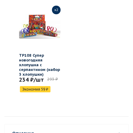
x2
ТР108 Супер
новогодняя
хлопушка с
серпантином (набор
3 хлопушки)
234 ₽
/шт
293 ₽
Экономия
59
₽