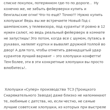
списке покупок, потерянном где-то по дороге… Ну
конечно же, не забыть фейерверки купить и
бенгальские огни! Что-то ещё? Точно!!! Нужно купить
хлопушки! Ведь вы же встречаете Новый Год с
шампанским, у телевизора, под куранты! И ровно в 12
нужен салют, но ведь реальный фейерверк в комнате
не запустишь! Это потом, когда все с шумом, путаясь в
рукавах, напялят куртки и вывалят дружной толпой во
двор! А для того, чтобы отметить двенадцатый удар
курантов лучший вариант – это хлопушки-конфетти!
Тем более, эти в эти конкретные хлопушки вы просто
влюбитесь!..
Хлопушки «Супер» производства
ТСЗ (
Троицкого
Снаряжательного Завода
)
даже близко не напоминают
те, любимые с детства, но, если честно, не самые
лучшие советские хлопушки, из которых при выстреле