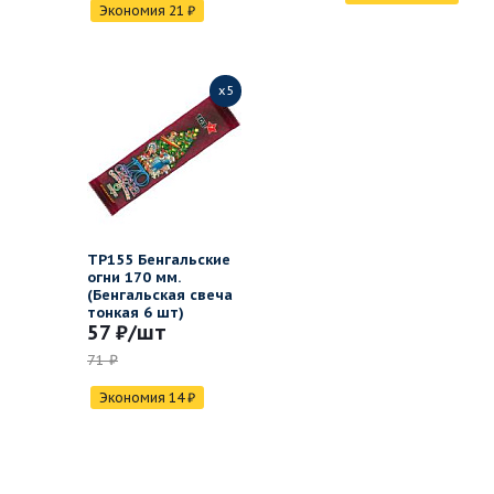
Экономия
21
₽
x5
ТР155 Бенгальские
огни 170 мм.
(Бенгальская свеча
тонкая 6 шт)
57 ₽
/шт
71 ₽
Экономия
14
₽