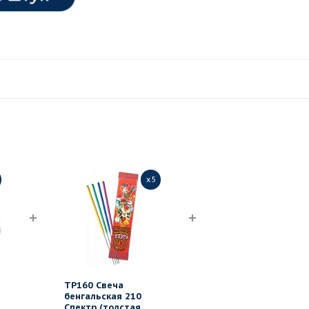
x5
ТР160 Свеча
бенгальская 210
Спектр (толстая