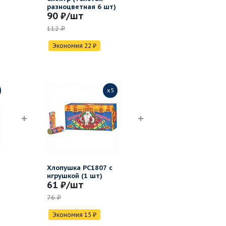
разноцветная 6 шт)
90 ₽
/шт
112 ₽
Экономия
22
₽
x5
Хлопушка РС1807 с
игрушкой (1 шт)
61 ₽
/шт
76 ₽
Экономия
15
₽