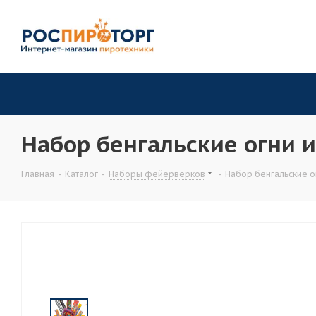
Набор бенгальские огни 
Главная
-
Каталог
-
Наборы фейерверков
-
Набор бенгальские о