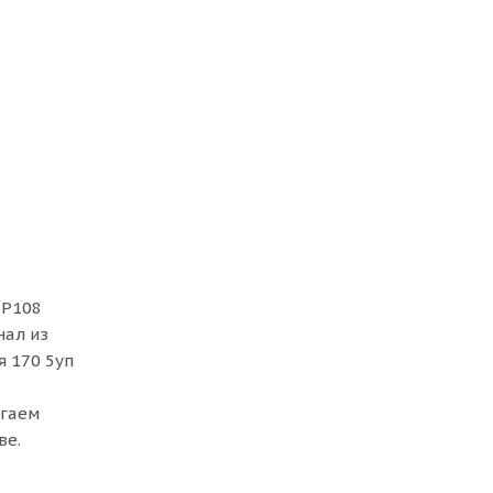
ТР108
нал из
я 170 5уп
агаем
ве.