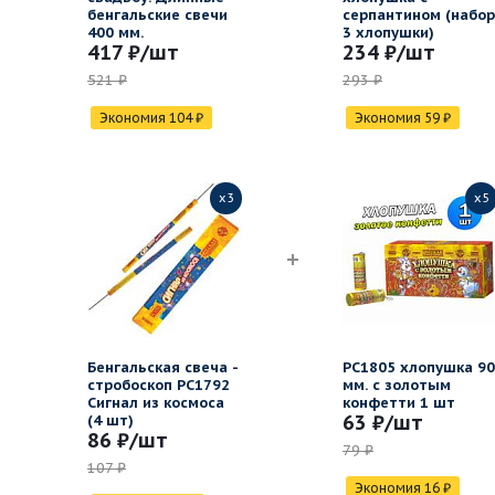
бенгальские свечи
серпантином (набор
400 мм.
3 хлопушки)
417 ₽
/шт
234 ₽
/шт
521 ₽
293 ₽
Экономия
104
₽
Экономия
59
₽
x3
x5
Бенгальская свеча -
РС1805 хлопушка 90
стробоскоп РС1792
мм. с золотым
Сигнал из космоса
конфетти 1 шт
63 ₽
/шт
(4 шт)
86 ₽
/шт
79 ₽
107 ₽
Экономия
16
₽