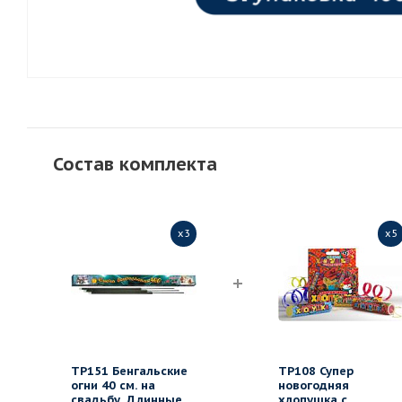
Состав комплекта
x3
x5
ТР151 Бенгальские
ТР108 Супер
огни 40 см. на
новогодняя
свадьбу. Длинные
хлопушка с