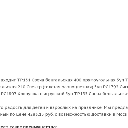
а входит ТР151 Свеча бенгальская 400 прямоугольная 3уп 
альская 210 Спектр (толстая разноцветная) 5уп РС1792 Сиг
 РС1807 Хлопушка с игрушкой 5уп ТР155 Свеча бенгальска
то радость для детей и взрослых на празднике. Мы предл
ый по цене 4283.15 руб. с возможностью доставки в Моск
меет такие преимущества: