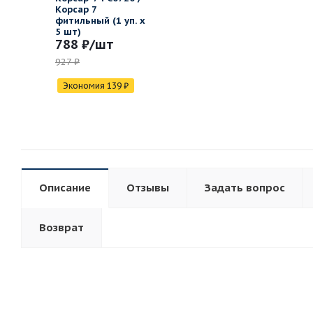
Корсар 7
фитильный (1 уп. х
5 шт)
788 ₽
/шт
927 ₽
Экономия
139
₽
Описание
Отзывы
Задать вопрос
Возврат