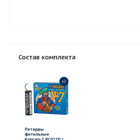
Состав комплекта
x2
Петарды
фитильные
Корсар-7 РС0720 /