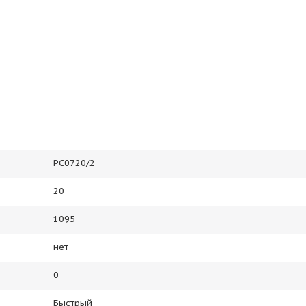
РС0720/2
20
1095
нет
0
Быстрый