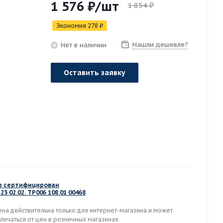
1 576
₽
/шт
1 854
₽
Экономия
278
₽
Нашли дешевле?
Нет в наличии
Оставить заявку
р сертифицирован
23 02.02. TP006 108.01 00468
ена действительна только для интернет-магазина и может
личаться от цен в розничных магазинах