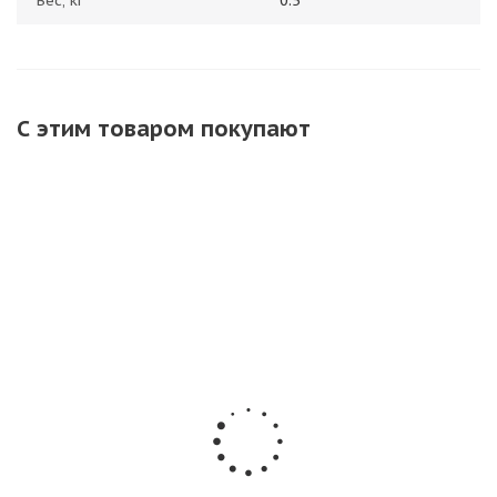
Вес, кг
0.5
С этим товаром покупают
ХИТ
Летающий
Петарда
Набор для
фейерверк
наземная
фотосессии,
Стрекоза 8 штук
РС1384 связка
бенгальские
(4уп х 2 шт)
волчков
огни 60см +