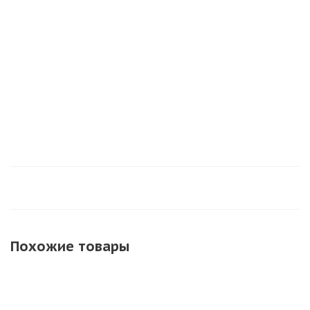
вертушка
Искристый
цветной дым
РС1450 петарды
смерч
Нет в наличии
Нет в наличии
Достаточно
Похожие товары