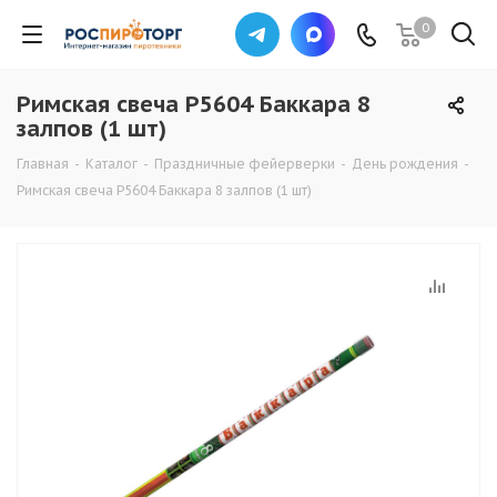
0
Римская свеча Р5604 Баккара 8
залпов (1 шт)
Главная
-
Каталог
-
Праздничные фейерверки
-
День рождения
-
Римская свеча Р5604 Баккара 8 залпов (1 шт)