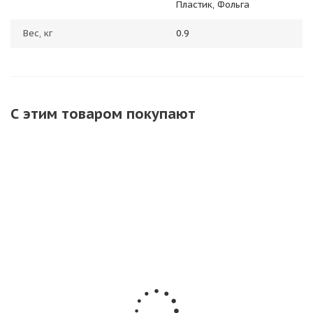
Пластик, Фольга
Вес, кг
0.9
С этим товаром покупают
Петарда
Набор
Набор
На
летающая
Бенгальских
Бенгальских
Свадеб