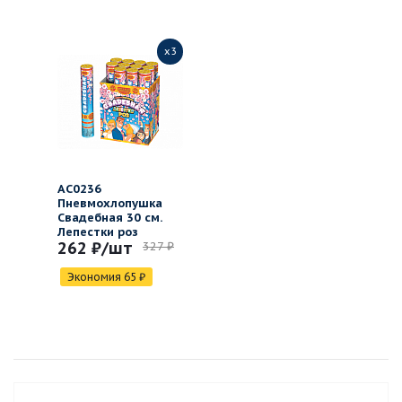
x3
АС0236
Пневмохлопушка
Свадебная 30 см.
Лепестки роз
262 ₽
/шт
327 ₽
Экономия
65
₽