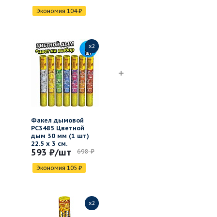
Экономия
104
₽
x2
Факел дымовой
РС3485 Цветной
дым 30 мм (1 шт)
22.5 х 3 см.
593 ₽
/шт
698 ₽
Экономия
105
₽
x2