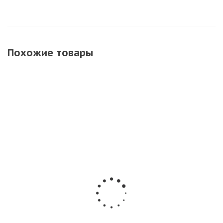
Похожие товары
Свадебные
Набор
Набор
пневмохлопушки
хлопушек
Бенгальских
50 см. в наборе
РС1807 с
огней 170
2шт Сердца +
игрушкой 4
мм. ТР155 -
розы
шт
60 шт. (10