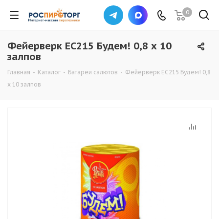
0
Фейерверк ЕС215 Будем! 0,8 х 10
залпов
Главная
-
Каталог
-
Батареи салютов
-
Фейерверк ЕС215 Будем! 0,8
х 10 залпов