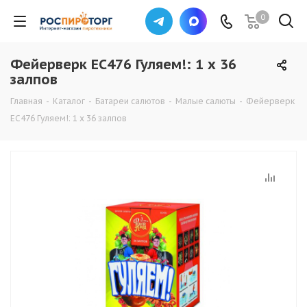
0
Фейерверк ЕС476 Гуляем!: 1 х 36
залпов
Главная
-
Каталог
-
Батареи салютов
-
Малые салюты
-
Фейерверк
ЕС476 Гуляем!: 1 х 36 залпов